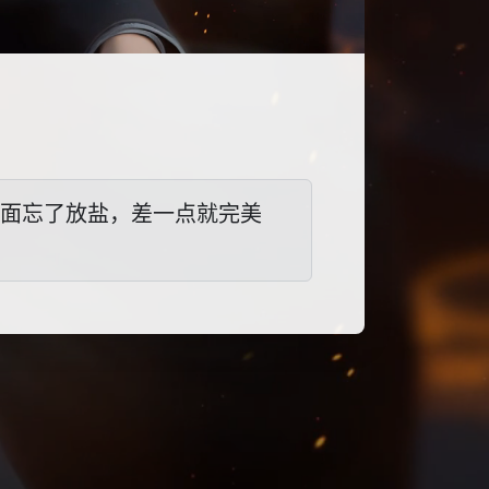
煮面忘了放盐，差一点就完美